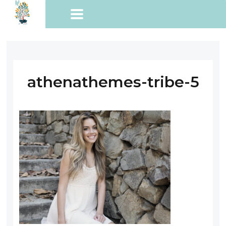
athenathemes-tribe-5